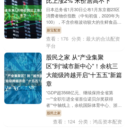
比上涨2% 米价居高不下
日本总务省1月30日公布1月东京都23区
消费者物价指数（中旬初值，2020年为
100），不含价格波动较大的生鲜食品的
综合指数为110.9，较上年同期上涨
新宝配资
2.0%....
查看：
176
分类：
最大的合法配资
平台
股民之家 从“产业集聚
区”到“城市新中心”！余杭三
大能级跨越开启“十五五”新篇
章
“GDP超3568亿元、继续保持全省第
一”“全职引进全省首位诺贝尔奖获得
者”“中轴线上，余杭国际体育中心、浙江
音乐厅等标志性项目加速成为实景”……
股民之家
余杭区进入“两....
查看：
124
分类：
鸿岳资本配资