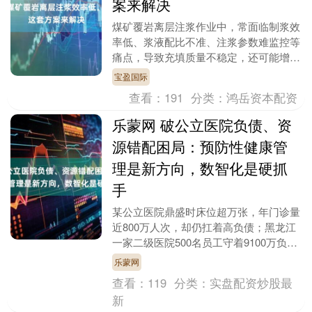
案来解决
煤矿覆岩离层注浆作业中，常面临制浆效
率低、浆液配比不准、注浆参数难监控等
痛点，导致充填质量不稳定，还可能增加
人工成本。而煤矿覆岩离层注浆充填方
宝盈国际
案，通过清晰的工艺....
查看：
191
分类：
鸿岳资本配资
乐蒙网 破公立医院负债、资
源错配困局：预防性健康管
理是新方向，数智化是硬抓
手
某公立医院鼎盛时床位超万张，年门诊量
近800万人次，却仍扛着高负债；黑龙江
一家二级医院500名员工守着9100万负
债，年收入不足1亿；惠州龙门县曾因医
乐蒙网
疗资源碎片....
查看：
119
分类：
实盘配资炒股最
新