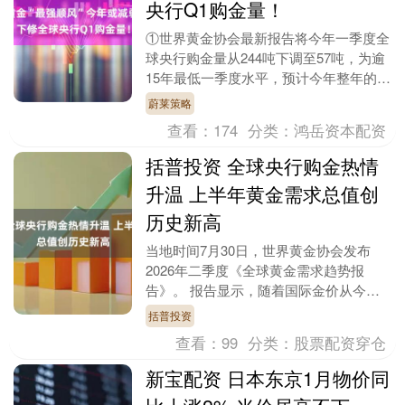
央行Q1购金量！
①世界黄金协会最新报告将今年一季度全
球央行购金量从244吨下调至57吨，为逾
15年最低一季度水平，预计今年整年的购
金量将比去年有所下降；②此次数据大幅
蔚莱策略
下修主因为....
查看：
174
分类：
鸿岳资本配资
括普投资 全球央行购金热情
升温 上半年黄金需求总值创
历史新高
当地时间7月30日，世界黄金协会发布
2026年二季度《全球黄金需求趋势报
告》。 报告显示，随着国际金价从今年
年初创下的历史最高位回落，二季度全球
括普投资
黄金总需求同比持....
查看：
99
分类：
股票配资穿仓
新宝配资 日本东京1月物价同