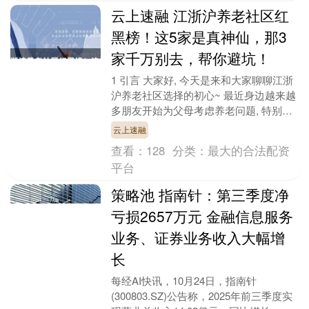
云上速融 江浙沪养老社区红
黑榜！这5家是真神仙，那3
家千万别去，帮你避坑！
1 引言 大家好, 今天是来和大家聊聊江浙
沪养老社区选择的初心~ 最近身边越来越
多朋友开始为父母考虑养老问题, 特别是
看到那些"养老社区爆雷"的新闻, 真的是
云上速融
让....
查看：
128
分类：
最大的合法配资
平台
策略池 指南针：第三季度净
亏损2657万元 金融信息服务
业务、证券业务收入大幅增
长
每经AI快讯，10月24日，指南针
(300803.SZ)公告称，2025年前三季度实