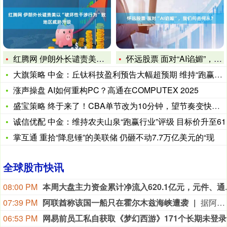
红腾网 伊朗外长谴责美以“破坏性干涉行为”致地区威胁升级
怀远股票 面对“AI谄媚”，我们何去何从？
大旗策略 中金：丘钛科技盈利预告大幅超预期 维持“跑赢行业”
涨声操盘 AI如何重构PC？高通在COMPUTEX 2025
盛宝策略 终于来了！CBA单节改为10分钟，望节奏变快，小将
诚信优配 中金：维持农夫山泉“跑赢行业”评级 目标价升至61
掌互通 重拾“降息锤”的美联储 仍砸不动7.7万亿美元的“现
全球股市快讯
08:00 PM
本周大盘主力资金累计净流入
07:39 PM
阿联酋称该国一船只在霍尔木兹海峡遭袭
据阿联酋通讯社8月8日报道，阿布扎比国家石油公司证实，该公司一艘船只当天凌晨在通过霍尔木兹海峡时遭导弹袭击。阿布扎比国家石油公司说，袭击未造成人员受伤，目前局面可控。该公司并未提供遭袭船只具体类型、导弹来源以及船只受损情况等更多细节。（新华社）
06:53 PM
网易