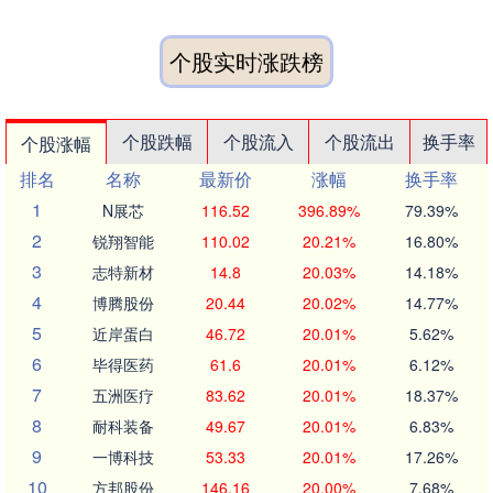
个股实时涨跌榜
个股跌幅
个股流入
个股流出
换手率
个股涨幅
排名
名称
最新价
涨幅
换手率
1
N展芯
116.52
396.89%
79.39%
2
锐翔智能
110.02
20.21%
16.80%
3
志特新材
14.8
20.03%
14.18%
4
博腾股份
20.44
20.02%
14.77%
5
近岸蛋白
46.72
20.01%
5.62%
6
毕得医药
61.6
20.01%
6.12%
7
五洲医疗
83.62
20.01%
18.37%
8
耐科装备
49.67
20.01%
6.83%
9
一博科技
53.33
20.01%
17.26%
10
方邦股份
146.16
20.00%
7.68%