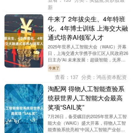
新
牛来了 2年拔尖生、4年特班
化、4年博士训练 上海交大融
通式培养AI领军人才
2025年世界人工智能大会（WAIC）开幕
日，上海交通大学携手徐汇区人民政府26
日主办“AI 未来发展：超级智能，无界共
创”主题论坛，发布交大多项AI重大科研
牛来了
成....
查看：
137
分类：
鸿岳资本配资
淘配网 得物人工智能查验系
统获世界人工智能大会最高
奖项“SAIL奖”
7月26日，备受瞩目的2025年世界人工智
能大会（WAIC）盛大开幕，得物人工智
能查验系统亮相“中国人工智能产业创新