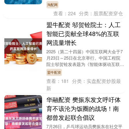
成果展”，并斩获大会最高荣誉 SAIL 奖
淘配网
（....
查看：
224
分类：
股票配资穿仓
盟牛配资 邬贺铨院士：人工
智能已贡献全球48%的互联
网流量增长
2025（第二十四届）中国互联网大会于7
月23日～25日在北京举行。中国工程院
院士邬贺铨发表题为《智能体驱动互联网
焕新》的主旨演讲。他表示，根据数据统
盟牛配资
计，202....
查看：
181
分类：
实盘配资炒股最
新
华融配资 樊振东发文呼吁体
育不该沦为饭圈的战场！南
都曾发起联合倡议
7月26日，乒乓球运动员樊振东在社交平