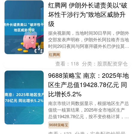
红腾网 伊朗外长谴责美以“破
坏性干涉行为”致地区威胁升
级
据央视新闻，当地时间30日早间，伊朗外
交部发表声明称，伊朗外长阿拉格齐当地
时间29日夜间与阿塞拜疆外长巴伊拉莫夫
通电话，讨论双边关系与地区局势。声明
红腾网
称，阿拉格齐....
查看：
118
分类：
股票配资穿仓
9688策略宝 南京：2025年地
区生产总值19428.78亿元 同
比增长5.2%
南京市统计局数据显示，根据地区生产总
值统一核算结果，2025年全市地区生产
总值19428.78亿元，按不变价格计算，同
比增长5.2%。分产业看，第一产业增加
9688策略宝
值3....
查看：
133
分类：
实盘配资炒股最