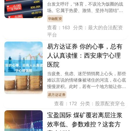
台发文呼吁，“体育，不该沦为饭圈的战
场。它属于热爱、激情、坚持与团结”。
南都N视频此前推出体育“饭圈化”乱象系
华融配资
列调查，并联....
查看：
163
分类：
最大的合法配资
平台
易方达证券 你的心事，总有
人认真读懂：西安康宁心理
医院
当疲惫、焦虑、迷茫悄悄爬上心头，那些
难以言说的情绪像被堵住的河流，在心底
慢慢淤积。此时，若有一个地方能让你卸
下防备，让心声被温柔接住，便是心灵的
易方达证券
慰藉。西安康宁心....
查看：
172
分类：
股票配资穿仓
宝盈国际 煤矿覆岩离层注浆
效率低、参数难控？这套方