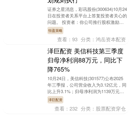
证券之星消息，彩讯股份(300634)10月24
日在投资者关系平台上答复投资者关心的
问题。 投资者：你公司推行股权激励是
好事，当符合条件实施股权激励时，二级
恒盈策略
市场....
查看：
93
分类：
鸿岳资本配资
泽巨配资 美信科技第三季度
归母净利润88万元，同比下
降765%
10月24日，美信科技(301577)公布2025
年三季报，公司营业收入为3.12亿元，同
比上升3.1%；归母净利润为1139万元，
同比下降24.7%；扣非归母....
泽巨配资
查看：
232
分类：
股票配资穿仓