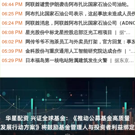
06:44 PM
阿联酋谴责伊朗袭击阿布扎比国家石油公司油轮。
06:25 PM
06:24 PM
06:08 PM
星光股份中标龙星控股总部泛光工程项目
据“星光股份”公众号消息，近日，星光股份成功中标龙星控股总部泛光工程项目。
06:02 PM
05:39 PM
金科股份与重庆通用人工智能研究院达成合作
“金科股份”公众号消息，2026年8月，金科地产集团股份有限公司（简称“金科股份”）与重庆通用人工智能研究院在重庆正式签署全方位合作协议。双方将依托通用人工智能前沿技术，落地不动产全场景智慧解决方案，合力打造重庆“人工智能+不动产
05:29 PM
日本福岛第一核电站附属建筑发生火警
据东京电力公司消息，当地时间8日15时35分左右，日本福岛第一核电站5号、6号机组服务建筑3、4层的火灾报警器发生启动。东京电力公司于当天16时01分向双叶消防本部报警。随后，消防部门赶赴现场确认，但未发现明火或冒烟。事件对核电站厂区设备没有造成影响，监测点以及厂区边界的尘埃监测仪等所测得的放射线量也未发现异常。（央视新闻）