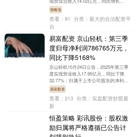
现营业总收入14.02亿元，同比增长
80.54%；实现归属于上市公司股东净
策略池
利....
查看：
81
分类：
最大的合法配资平
台
易富配资 京山轻机：第三季
度归母净利润786765万元，
同比下降5168%
京山轻机10月24日公告，2025年第三季
度实现营业收入17.95亿元，同比下降
32.77%；归属于上市公司股东的净利润
7867.65万元，同比下降51.68%....
易富配资
查看：
213
分类：
实盘配资炒股最
新
恒盈策略 彩讯股份：股权激
励归属将严格遵循已公告计
划规则执行