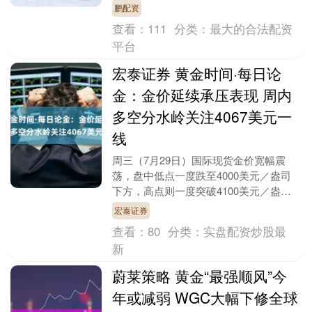
他官方机构合计净增黄金储备289吨，同
鹏配资
比增长6....
查看：
111
分类：
最大的合法配资
平台
宏泰证券 黄金时间·每日论
金：金价延续承压表现 周内
多空分水岭关注4067美元一
线
周三（7月29日）国际现货金价宽幅震
荡，盘中低点一度跌至4000美元／盎司
下方，高点则一度突破4100美元／盎
司，终盘小幅收高。尽管美联储年内第五
宏泰证券
次维持利率不变....
查看：
80
分类：
实盘配资炒股最
新
蔚莱策略 黄金“最强顺风”今
年或减弱 WGC大幅下修全球