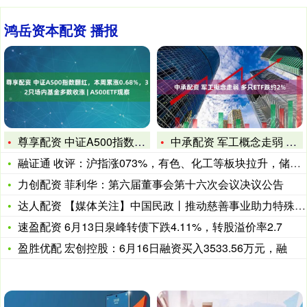
鸿岳资本配资 播报
尊享配资 中证A500指数翻红，本周累涨0.68%，32只场
中承配资 军工概念走弱 多只ETF跌约2%
融证通 收评：沪指涨073%，有色、化工等板块拉升，储能概念
力创配资 菲利华：第六届董事会第十六次会议决议公告
达人配资 【媒体关注】中国民政丨推动慈善事业助力特殊困难群众
速盈配资 6月13日泉峰转债下跌4.11%，转股溢价率2.7
盈胜优配 宏创控股：6月16日融资买入3533.56万元，融